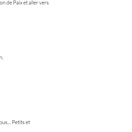
n de Paix et aller vers
n.
us... Petits et