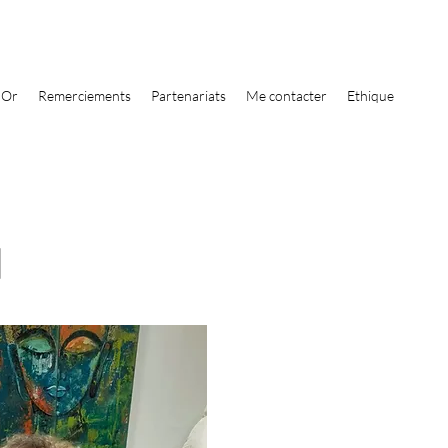
'Or
Remerciements
Partenariats
Me contacter
Ethique
l