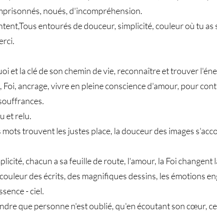
emprisonnés, noués, d'incompréhension.
tent,Tous entourés de douceur, simplicité, couleur où tu as su
rci.
.
 et la clé de son chemin de vie, reconnaître et trouver l'éne
, Foi, ancrage, vivre en pleine conscience d'amour, pour cont
souffrances.
u et relu.
s mots trouvent les justes place, la douceur des images s'acco
plicité, chacun a sa feuille de route, l'amour, la Foi changent 
 couleur des écrits, des magnifiques dessins, les émotions 
ssence - ciel.
dre que personne n'est oublié, qu'en écoutant son cœur, cet