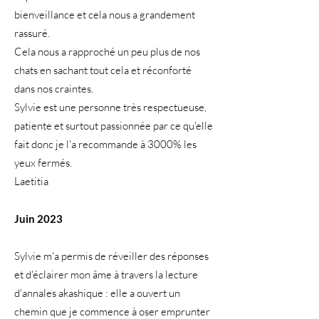
bienveillance et cela nous a grandement
rassuré.
Cela nous a rapproché un peu plus de nos
chats en sachant tout cela et réconforté
dans nos craintes.
Sylvie est une personne très respectueuse,
patiente et surtout passionnée par ce qu'elle
fait donc je l'a recommande à 3000% les
yeux fermés.
Laetitia
Juin 2023
Sylvie m'a permis de réveiller des réponses
et d'éclairer mon âme à travers la lecture
d'annales akashique : elle a ouvert un
chemin que je commence à oser emprunter