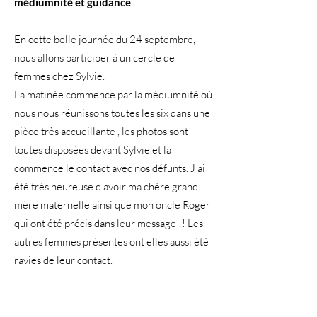
médiumnité et guidance
En cette belle journée du 24 septembre,
nous allons participer à un cercle de
femmes chez Sylvie.
La matinée commence par la médiumnité où
nous nous réunissons toutes les six dans une
pièce très accueillante , les photos sont
toutes disposées devant Sylvie,et la
commence le contact avec nos défunts. J ai
été très heureuse d avoir ma chère grand
mère maternelle ainsi que mon oncle Roger
qui ont été précis dans leur message !! Les
autres femmes présentes ont elles aussi été
ravies de leur contact.
Après un repas convivial et dans la joie, nous
avons eu le bonheur de rencontrer Tara, qui
a travers Sylvie, et son tambour nous a