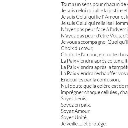
Tout a un sens pour chacun de v
Je suis celui qui allie la justice e
Je suis Celui qui lie l' Amour et
Je suis Celui qui relie les Homm
N'ayez pas peur face à l'adversité 
N'ayez pas peur d'être Vous, d'ê
Je vous accompagne, Quoi qu'il
Choix du cœur,
Choix de l'amour, en toute chos
La Paix viendra après ce tumult
La Paix viendra après la tempêt
La Paix viendra réchauffer vos 
Endeuillés par la confusion,
Nul doute que la colère est de mi
imprégner chaque cellules , cha
Soyez bénis,
Soyez en paix,
Soyez Amour,
Soyez Unité,
Je veille.....et protège.