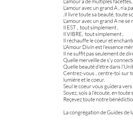
L'amour a de multiples facettes, 
L'amour avec un grand A , n'a pa
.Il livre toute sa beauté, toute s
L'amour avec un grand A ne se m
Il EST , tout simplement .
Il VIBRE, tout simplement ,
Il réchauffe le coeur et enchant
L'Amour Divin est l'essence méme
Il ne suffit pas seulement de di
Quelle merveille de s'y connecte
Quelle beauté d'étre dans l'Unit
Centrez-vous , centre-toi sur t
lumiére et le coeur.
Seul le coeur vous guidera vers 
Soyez, sois à l'écoute, en toute s
Reçevez toute notre bénédicti
La congrégation de Guides de 