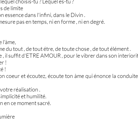
lequel choisis-tu ? Lequel es-tu ?
s de limite
on essence dans l'infini, dans le Divin .
esure pas en temps, ni en forme , ni en degré.
e l'àme,
 du tout , de tout étre, de toute chose , de tout élément .
re , il suffit d'ETRE AMOUR , pour le vibrer dans son interiori
r !
é !
on coeur et écoutez, écoute ton àme qui énonce la conduite 
votre réalisation .
implicité et humilité.
on en ce moment sacré.
lumière