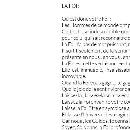
LA FOI :
Où est donc votre Foi ?
Les Hommes de ce monde ont pe
Cette chose indescriptible que 
pour celui qui sait reconnaitre ce
La Foi n'a pas de mot puissant, n'
Il suffit seulement de la senti
présente en nous , en vous , en t
La Foi est cette vérité ancrée d
Elle est immuable, insaisissa
incroyable.
Quand la Foi vous gagne, te gagne
Quelle joie de la sentir vibrer d
Laisse- la , laissez-la scimisser
Laissez la Foi envahire votre co
Laisse la Foi Etre en symbiose a
Et laisse l'Univers céleste agir d
Car nous , les Guides, te conna
Soyez, Sois dans la Foi profonde