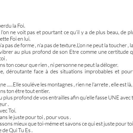
rdu la Foi.
l'on ne voit pas et pourtant ce qu'il y a de plus beau, de 
tte Foi en lui.
a pas de forme , n'a pas de texture.L'on ne peut la toucher , la 
r vibrer au plus profond de son Etre comme une certitude qui 
oi .
ans ton coeur que rien , ni personne ne peut la déloger.
ble, déroutante face à des situations improbables et pou
 .....Elle souléve les montagnes , rien ne l'arrete , elle est là
ans ton étre tout entier.
 au plus profond de vos entrailles afin qu'elle fasse UNE avec t
eur .
vec Toi.
ans le juste pour toi , pour vous .
issons mieux que toi-méme et savons ce qui est juste pour toi
 de Qui Tu Es .